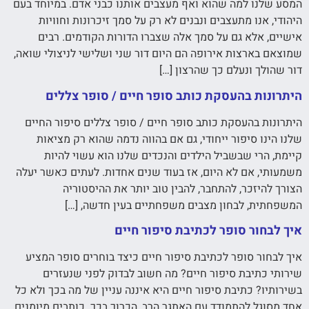
המסע שלנו למה שהוא ואף מעצבים אותנו כבני אדם. במיוחד בעם
היהודי, אנו מתעצבים ונבנים לא רק על סמך זיכרונות וחוויות
אישיים, אלא גם על סמך אלה שצברו הדורות הקודמים. רבים
שמוצאם בארצות אירופה הם היום דור שני ושלישי לניצולי שואה,
דור שהולך ונעלם כך שהרצון […]
היתרונות בהעסקת כותב סופר חיים / סופר צללים
היתרונות בהעסקת כותב סופר חיים / סופר צללים סיפור החיים
שלנו הינו סיפור ייחודי, גם אם בהווה נדמה שהוא רק מציאות
קיימת, הרי שבשביל הילדים והנכדים שלנו הוא עשוי להיות
משמעותי, אם לא היום, אז בעוד שנים אחדות. לעתים כאשר יעלה
הצורך להיזכר, להתחבר, להבין טוב יותר את ההיסטוריה
המשפחתית, לבחון מצבים משפחתיים בעין חדשה, […]
איך לבחור סופר לכתיבת סיפור חיים
איך לבחור סופר לכתיבת סיפור חיים כיצד בוחרים סופר המציע
שירותי כתיבת סיפור חיים? מה חשוב לבדוק לפני שנעזרים
בשירותיו? כתיבת סיפור חיים היא איננה עניין של מה בכך ולא כל
אחד מסוגל להתמודד עם האתגר הרב, הכרוך בכך. כותבים מיומנים