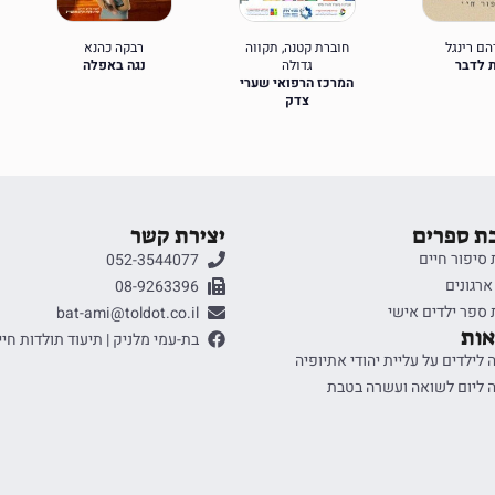
ם רינגל
חוברת קטנה, תקווה
רבקה כהנא
 לדבר
גדולה
נגה באפלה
המרכז הרפואי שערי
צדק
ת ספרים
יצירת קשר
סיפור חיים
052-3544077
ארגונים
08-9263396
ספר ילדים אישי
bat-ami@toldot.co.il
ות
בת-עמי מלניק | תיעוד תולדות חיי
לילדים על עליית יהודי אתיופיה
 ליום לשואה ועשרה בטבת