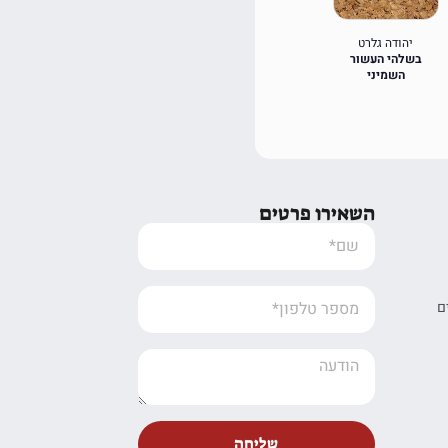
יהודה גלרט
ציפורה זֹהר
עזרא דרורי
בשלהי העשור
מבור תופת לתקומה
מבבל לכרמל
השמיני
השאירו פרטים
ם
שליחה