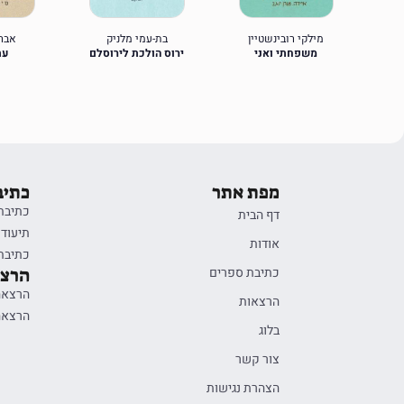
מילקי רובינשטיין
בת-עמי מלניק
אברה
 בן
משפחתי ואני
ירוס הולכת לירוסלם
עת
מפת אתר
כתיב
כתיבת 
דף הבית
תיעוד 
אודות
כתיבת 
כתיבת ספרים
הרצא
הרצאה 
הרצאות
הרצאה
בלוג
צור קשר
הצהרת נגישות