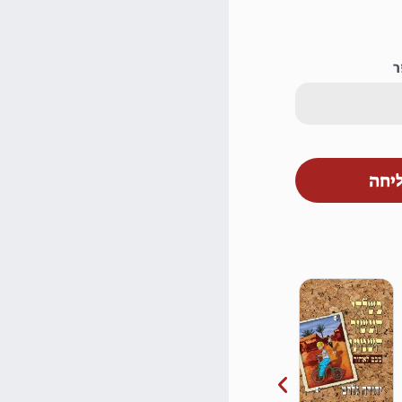
ר
יחה