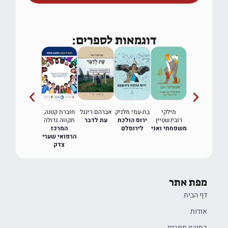
דוגמאות לספרים:
מילקי
בת-עמי מלניק
אברהם רינגל
חוברת קטנה,
רבקה כהנא
י
רובינשטיין
ירוס הולכת
עת לדבר
תקווה גדולה
נגה באפלה
משפחתי ואני
לירוסלם
המרכז
הרפואי שערי
צדק
מפת אתר
דף הבית
אודות
כתיבת ספרים